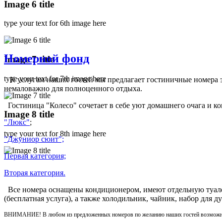
Image 6 title
type your text for 6th image here
Номерной фонд
Image 7 title
type your text for 7th image here
К услугам наших гостей мы предлагает гостиничные номера э
немаловажно для полноценного отдыха.
Гостиница "Колесо" сочетает в себе уют домашнего очага и к
Image 8 title
"Люкс"
;
type your text for 8th image here
"Джуниор сюит";
Первая категория;
Вторая категория.
Все номера оснащены кондиционером, имеют отдельную туалет
(бесплатная услуга), а также холодильник, чайник, набор для 
ВНИМАНИЕ! В любом из предложенных номеров по желанию наших гостей возможны